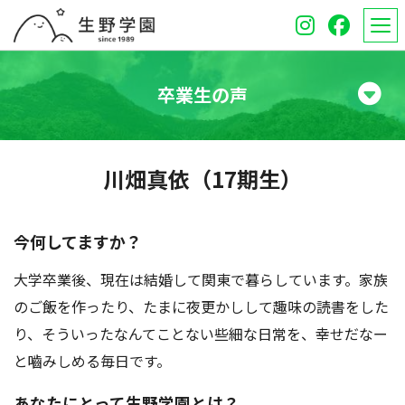
卒業生の声
学校紹介
川畑真依（17期生）
高等学校
中学校
今何してますか？
大学卒業後、現在は結婚して関東で暮らしています。家族
オープンスクール
のご飯を作ったり、たまに夜更かしして趣味の読書をした
保護者のみなさんへ
り、そういったなんてことない些細な日常を、幸せだなー
と嚙みしめる毎日です。
受験生のみなさんへ
あなたにとって生野学園とは？