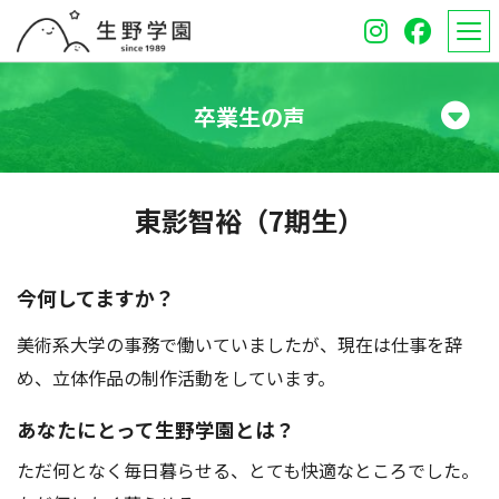
卒業生の声
学校紹介
東影智裕（7期生）
高等学校
中学校
今何してますか？
美術系大学の事務で働いていましたが、現在は仕事を辞
オープンスクール
め、立体作品の制作活動をしています。
保護者のみなさんへ
あなたにとって生野学園とは？
受験生のみなさんへ
ただ何となく毎日暮らせる、とても快適なところでした。