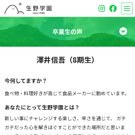
卒業生の声
学校紹介
澤井信吾（8期生）
高等学校
中学校
今何してますか？
食べ物・料理好きが高じて食品メーカーに勤めています。
オープンスクール
あなたにとって生野学園とは？
保護者のみなさんへ
新しい事にチャレンジする楽しさ、辛さを通じて、 ガチ
受験生のみなさんへ
ガチだった心を解きほぐすことができた場所だと思いま