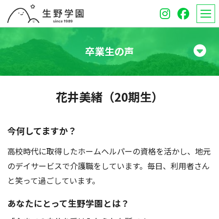
卒業生の声
学校紹介
花井美緒（20期生）
高等学校
中学校
今何してますか？
高校時代に取得したホームヘルパーの資格を活かし、地元
オープンスクール
のデイサービスで介護職をしています。毎日、利用者さん
保護者のみなさんへ
と笑って過ごしています。
受験生のみなさんへ
あなたにとって生野学園とは？