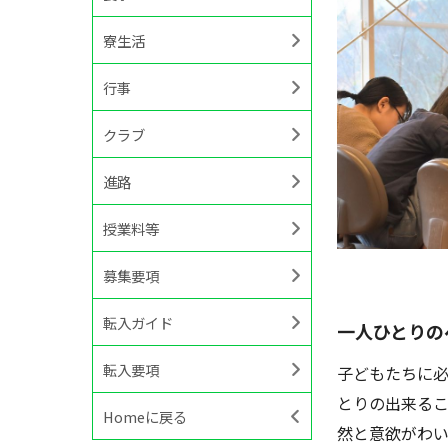
寮生活
行事
クラブ
進路
授業料等
募集要項
転入ガイド
一人ひとりの
転入要項
子どもたちに必
とりの出来るこ
Homeに戻る
然と意欲がわ