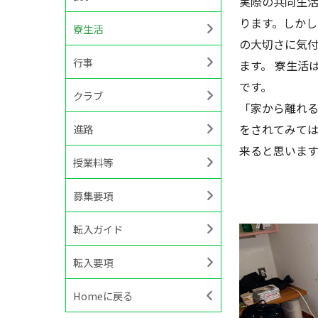
実際の共同生
ります。しか
寮生活
の大切さに気
行事
ます。 寮生活
です。
クラブ
「家から離れる
をされてみて
進路
来ると思います
授業料等
募集要項
転入ガイド
転入要項
Homeに戻る