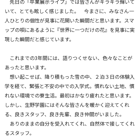
先日の「卒業展示ライプ」では皆さんがキラキラ輝いて
アクセス
お問い合わせ
いて、とても眩しく感じました。 今まさに、みなさん一
人ひとりの個性が見事に花開いた瞬間だと思います。スマ
ップの唄にあるように『世界に一つだけの花』を見事に実
現した瞬間だと感じています。
これまでの3年間には、語りつくせない、色々なことが
あったと思います。
想い起こせば、降り積もった雪の中、２泊３日の体験入
学を経て、緊張と不安の中での入学式。慣れない土地、慣
れない環境での寮生活。最初はかなり疲れたと思います。
しかし、生野学園にはそんな皆さんを暖かく迎えてくれ
る、良きスタッフ、良き先輩、良き仲間がいました。
ありのままの自分を受入れてくれ、自然体で接してくれ
るスタッフ。