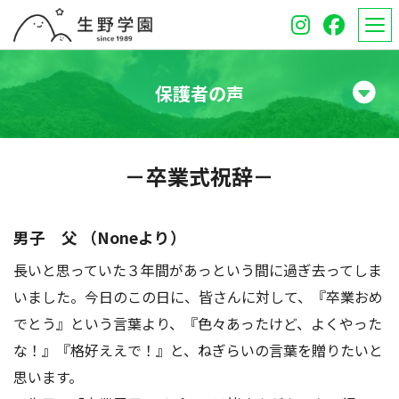
保護者の声
学校紹介
－卒業式祝辞－
高等学校
中学校
男子 父 （Noneより）
長いと思っていた３年間があっという間に過ぎ去ってしま
オープンスクール
いました。今日のこの日に、皆さんに対して、『卒業おめ
保護者のみなさんへ
でとう』という言葉より、『色々あったけど、よくやった
な！』『格好ええで！』と、ねぎらいの言葉を贈りたいと
受験生のみなさんへ
思います。