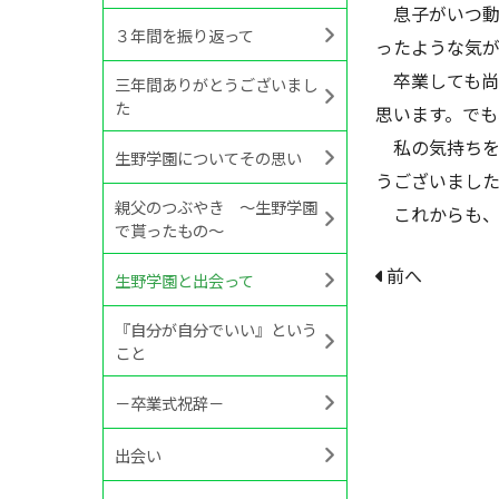
息子がいつ動
３年間を振り返って
ったような気
卒業しても尚
三年間ありがとうございまし
た
思います。で
私の気持ちを
生野学園についてその思い
うございまし
親父のつぶやき ～生野学園
これからも、
で貰ったもの～
前へ
生野学園と出会って
『自分が自分でいい』という
こと
－卒業式祝辞－
出会い