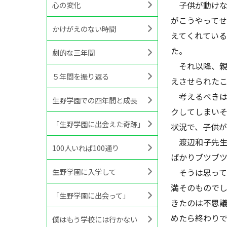
子供が動けな
心の変化
がこうやって
かけがえのない時間
えてくれてい
た。
劇的な三年間
それ以降、親
５年間を振り返る
えさせられた
考えるべきは
生野学園での四年間と成長
クしてしまい
「生野学園に出会えた奇跡」
状況で、子供
渡辺和子先生
100人いれば100通り
ばかりブツブ
生野学園に入学して
そうは思って
満そのもので
「生野学園に出会って」
きたのは不思
めたら終わり
僕はもう学校には行かない