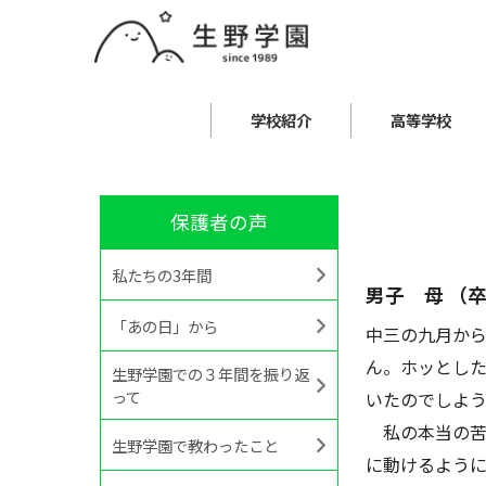
学校紹介
高等学校
保護者の声
私たちの3年間
男子 母 （
「あの日」から
中三の九月か
ん。ホッとし
生野学園での３年間を振り返
って
いたのでしよ
私の本当の苦
生野学園で教わったこと
に動けるよう