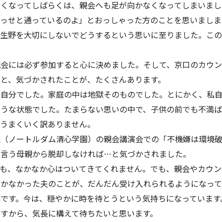
くなってしばらくは、親会へも足が向かなくなってしまいまし
せっせと通っているのよ」とおっしゃった方のことを思いましま
る生野を大切にしないでどうするという思いに至りました。この
会には必ず参加すると心に決めました。そして、京口のカウン
こと、気づかされたことが、たくさんあります。
自分でした。家庭の中は地獄そのものでした。とにかく、私自
そうな状態でした。たまらない思いの中で、子供の前でも不満ば
がうまくいく訳ありません。
（ノートルダム清心学園）の親会講演会での「不機嫌は環境破
ツ言う母親から脱却しなければ…と気づかされました。
も、なかなか心はついてきてくれません。でも、親会やカウン
しかなかった夫のことが、だんだん受け入れられるようになって
議です。今は、穏やかに時を待とうという気持ちになっています
ですから、気長に構えて待ちたいと思います。