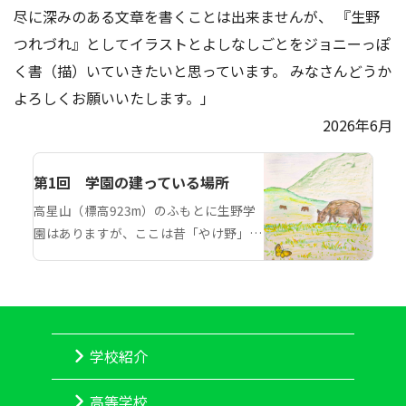
アクセス
お問い合わせ
尽に深みのある文章を書くことは出来ませんが、 『生野
つれづれ』としてイラストとよしなしごとをジョニーっぽ
く書（描）いていきたいと思っています。 みなさんどうか
よろしくお願いいたします。」
2026年6月
第1回 学園の建っている場所
高星山（標高923m）のふもとに生野学
園はありますが、ここは昔「やけ野」と
呼ばれていました。学園ができて38年に
なりますが、それ以前、1950年前後く
らいまでは、この山の斜面には青い草が
生い茂り、農耕牛の放牧が日中行われて
いたようです。「やけ野」というのは、
学校紹介
草原の維持のために毎年野焼きをしてい
たからだと、栃原の方から聞きました。
高等学校