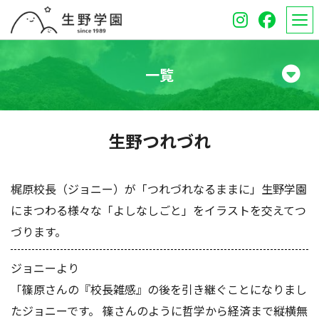
一覧
学校紹介
生野つれづれ
高等学校
中学校
梶原校長（ジョニー）が「つれづれなるままに」生野学園
にまつわる様々な「よしなしごと」をイラストを交えてつ
オープンスクール
づります。
保護者のみなさんへ
ジョニーより
「篠原さんの『校長雑感』の後を引き継ぐことになりまし
受験生のみなさんへ
たジョニーです。 篠さんのように哲学から経済まで縦横無