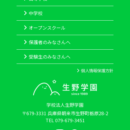
<br><br> 栃原村は、上（カミ）と下
（シモ）に分かれていて、上（カミ）の
中学校
集落は現生野高原カントリークラブの下
の方にあった放牧地に、下（シモ）の集
オープンスクール
落の数十軒の家は、ここ生野学園の建っ
ている場所で牛の放牧をしていたようで
保護者のみなさんへ
す。子どもたちは毎朝学校へ行く前にそ
れぞれの牛を連れてこの山腹へ登り、牛
受験生のみなさんへ
を放し、学校が終わるとまた牛を連れて
家に帰っていたようです。この緑の傾斜
個人情報保護方針
地にたくさんの牛と、多くの子どもたち
が、元気に何かしゃべりながら、楽しそ
うに集っていたんだと思います。そんな
子どもたちのいる景色が、ボクの中では
毎日見ている景色と重なるのです。<br>
学校法人生野学園
<br> 学園の子は、牛こそ連れてはい
〒679-3331 兵庫県朝来市生野町栃原28-2
ませんが、ギターケースをかついだり、
TEL 079-679-3451
リュックを背負ったりして同じようにこ