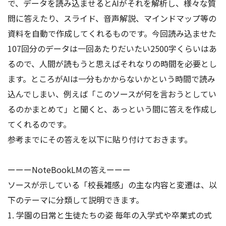
で、データを読み込ませるとAIがそれを解析し、様々な質
アクセス
お問い合わせ
問に答えたり、スライド、音声解説、マインドマップ等の
資料を自動で作成してくれるものです。今回読み込ませた
107回分のデータは一回あたりだいたい2500字くらいはあ
るので、人間が読もうと思えばそれなりの時間を必要とし
ます。ところがAIは一分もかからないかという時間で読み
込んでしまい、例えば「このソースが何を言おうとしてい
るのかまとめて」と聞くと、あっという間に答えを作成し
てくれるのです。
参考までにその答えを以下に貼り付けておきます。
ーーーNoteBookLMの答えーーー
ソースが示している「校長雑感」の主な内容と変遷は、以
下のテーマに分類して説明できます。
1. 学園の日常と生徒たちの姿 毎年の入学式や卒業式の式