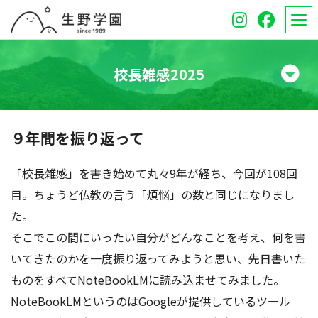
校長雑感2025
学校紹介
９年間を振り返って
高等学校
「校長雑感」を書き始めて丸々9年が経ち、今回が108回
中学校
目。ちょうど仏教の言う「煩悩」の数と同じになりまし
た。
オープンスクール
そこでこの間にいったい自分がどんなことを考え、何を書
保護者のみなさんへ
いてきたのかを一度振り返ってみようと思い、先日書いた
ものをすべてNoteBookLMに読み込ませてみました。
受験生のみなさんへ
NoteBookLMというのはGoogleが提供しているツール