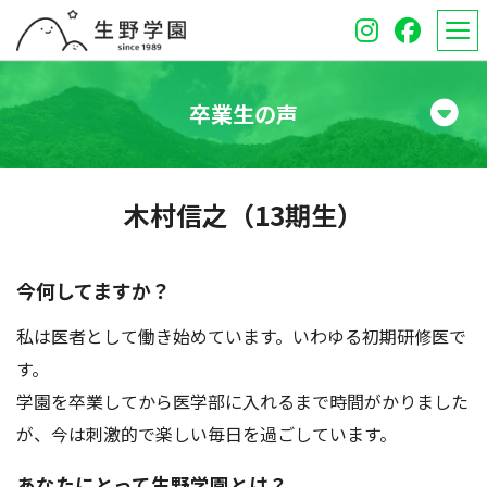
卒業生の声
学校紹介
木村信之（13期生）
高等学校
中学校
今何してますか？
私は医者として働き始めています。いわゆる初期研修医で
オープンスクール
す。
保護者のみなさんへ
学園を卒業してから医学部に入れるまで時間がかりました
が、今は刺激的で楽しい毎日を過ごしています。
受験生のみなさんへ
あなたにとって生野学園とは？