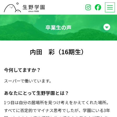
卒業生の声
学校紹介
内田 彩（16期生）
高等学校
中学校
今何してますか？
スーパーで働いています。
オープンスクール
あなたにとって生野学園とは？
保護者のみなさんへ
1つ目は自分の居場所を見つけ考えをかえてくれた場所。
受験生のみなさんへ
すべてに否定的でマイナス思考でしたが、学園にいる3年