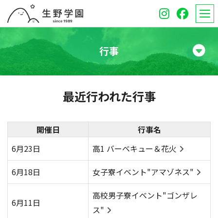
行事
学校紹介
最近行われた行事
高等学校
中学校
開催日
行事名
6月23日
高1 バーベキュー＆花火
オープンスクール
6月18日
女子寮イベント"アマゾネス"
保護者のみなさんへ
高校男子寮イベント"ゴンザレ
受験生のみなさんへ
6月11日
ス"