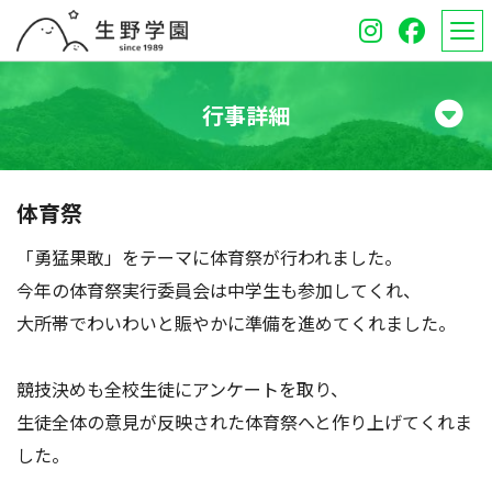
行事詳細
学校紹介
体育祭
高等学校
「勇猛果敢」をテーマに体育祭が行われました。
中学校
今年の体育祭実行委員会は中学生も参加してくれ、
大所帯でわいわいと賑やかに準備を進めてくれました。
オープンスクール
競技決めも全校生徒にアンケートを取り、
保護者のみなさんへ
生徒全体の意見が反映された体育祭へと作り上げてくれま
受験生のみなさんへ
した。