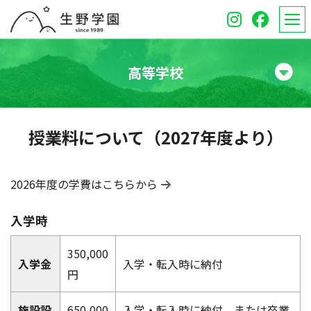
高等学校
学校紹介
授業料について（2027年度より）
高等学校
中学校
2026年度の学費はこちらから
オープンスクール
入学時
保護者のみなさんへ
350,000
入学金
入学・転入時に納付
円
受験生のみなさんへ
施設設
650,000
入学・転入時に納付、または卒業