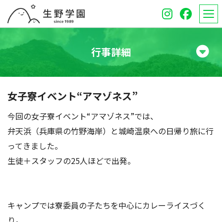
行事詳細
学校紹介
女子寮イベント“アマゾネス”
高等学校
今回の女子寮イベント“アマゾネス”では、
中学校
弁天浜（兵庫県の竹野海岸）と城崎温泉への日帰り旅に行
ってきました。
オープンスクール
生徒＋スタッフの25人ほどで出発。
保護者のみなさんへ
受験生のみなさんへ
キャンプでは寮委員の子たちを中心にカレーライスづく
り。