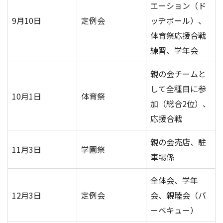
エーション（ド
アクセス
お問い合わせ
9月10日
定例会
ッヂボール）、
体育祭応援合戦
練習、学年会
親の会チームと
して全種目に参
10月1日
体育祭
加（総合2位）、
応援合戦
親の会売店、駐
11月3日
学園祭
車場係
全体会、学年
12月3日
定例会
会、親睦会（バ
ーベキュー）