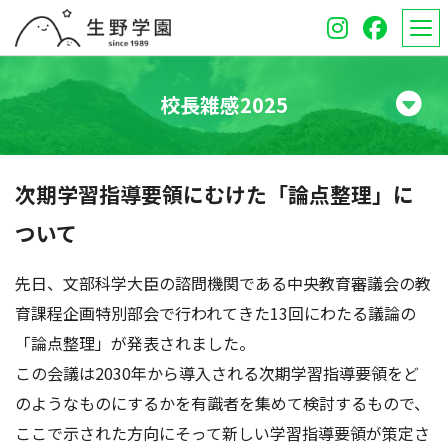
校長雑感2025
学校紹介
次期学習指導要領にむけた「論点整理」に
高等学校
ついて
中学校
先日、文部科学大臣の諮問機関である中央教育審議会の教
オープンスクール
育課程企画特別部会で行われてきた13回にわたる議論の
「論点整理」が発表されました。
保護者のみなさんへ
この会議は2030年から導入される次期学習指導要領をど
のようなものにするかを有識者を集めて検討するもので、
受験生のみなさんへ
ここで示された方向にそって新しい学習指導要領が策定さ