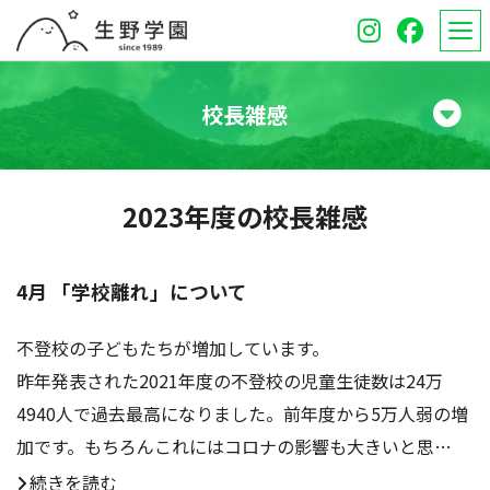
校長雑感
学校紹介
2023年度の校長雑感
高等学校
中学校
4月 「学校離れ」について
オープンスクール
不登校の子どもたちが増加しています。
昨年発表された2021年度の不登校の児童生徒数は24万
保護者のみなさんへ
4940人で過去最高になりました。前年度から5万人弱の増
加です。もちろんこれにはコロナの影響も大きいと思…
受験生のみなさんへ
続きを読む