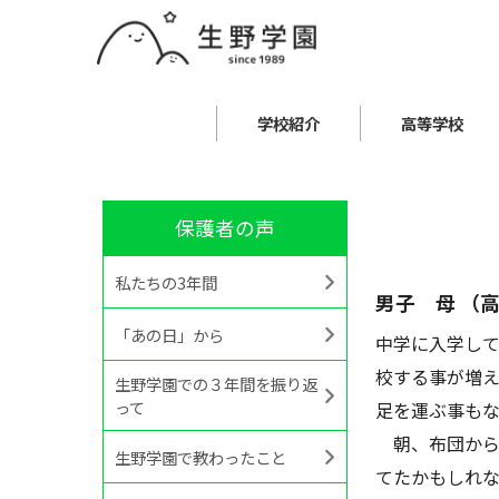
学校紹介
高等学校
保護者の声
私たちの3年間
男子 母 （
「あの日」から
中学に入学して
校する事が増
生野学園での３年間を振り返
って
足を運ぶ事も
朝、布団から
生野学園で教わったこと
てたかもしれ