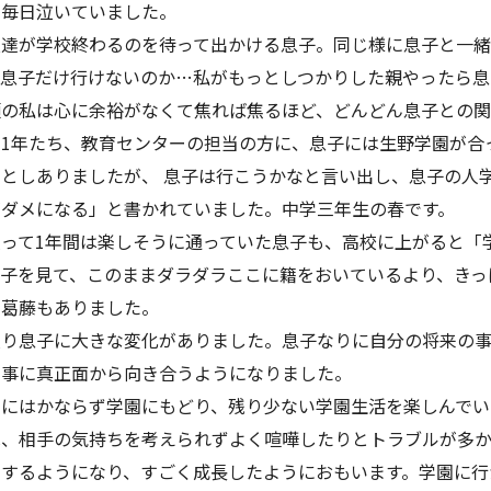
で毎日泣いていました。
友達が学校終わるのを待って出かける息子。同じ様に息子と一緒
で息子だけ行けないのか…私がもっとしつかりした親やったら息
頃の私は心に余裕がなくて焦れば焦るほど、どんどん息子との関
1年たち、教育センターの担当の方に、息子には生野学園が合
としありましたが、 息子は行こうかなと言い出し、息子の人
がダメになる」と書かれていました。中学三年生の春です。
って1年間は楽しそうに通っていた息子も、高校に上がると「
息子を見て、このままダラダラここに籍をおいているより、きっ
な葛藤もありました。
り息子に大きな変化がありました。息子なりに自分の将来の事
な事に真正面から向き合うようになりました。
日にはかならず学園にもどり、残り少ない学園生活を楽しんでい
、相手の気持ちを考えられずよく喧嘩したりとトラブルが多か
にするようになり、すごく成長したようにおもいます。学園に行