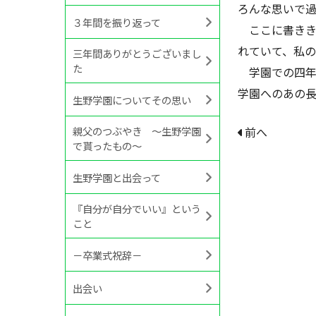
ろんな思いで
３年間を振り返って
ここに書きき
れていて、私の
三年間ありがとうございまし
た
学園での四年
学園へのあの
生野学園についてその思い
親父のつぶやき ～生野学園
前へ
で貰ったもの～
生野学園と出会って
『自分が自分でいい』という
こと
－卒業式祝辞－
出会い