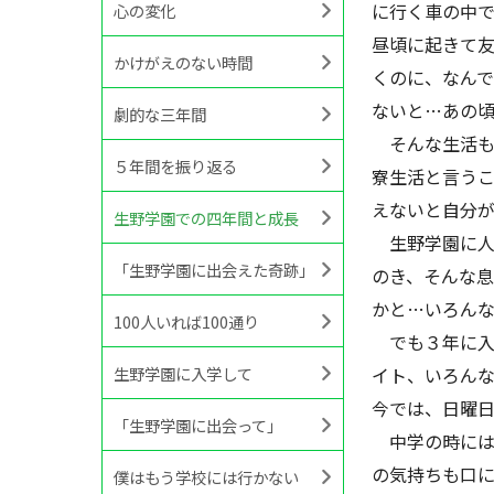
に行く車の中
心の変化
昼頃に起きて
かけがえのない時間
くのに、なん
ないと…あの
劇的な三年間
そんな生活も
５年間を振り返る
寮生活と言うこ
えないと自分
生野学園での四年間と成長
生野学園に人
「生野学園に出会えた奇跡」
のき、そんな
かと…いろん
100人いれば100通り
でも３年に入
生野学園に入学して
イト、いろん
今では、日曜
「生野学園に出会って」
中学の時には
の気持ちも口
僕はもう学校には行かない